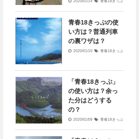
2020/01/14
青春18きっぷ
青春18きっぷの使
い方は？普通列車
の裏ワザは？
2020/01/10
青春18きっぷ
「青春18きっぷ」
の使い方は？余っ
た分はどうする
の？
2020/01/09
青春18きっぷ