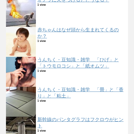
1 view
赤ちゃんはなぜ頭から生まれてくるの
か？
1 view
うんちく・豆知識・雑学 「ひげ」と
「トウモロコシ」と「紙オムツ」
1 view
うんちく・豆知識・雑学 「畳」と「香
り」と「粘土」
1 view
新幹線のパンタグラフはフクロウがヒン
ト
1 view