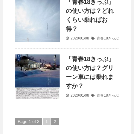
「青春18きっぷ」
の使い方は？どれ
くらい乗ればお
得？
2020/01/08
青春18きっぷ
「青春18きっぷ」
の使い方は？グリ
ーン車には乗れま
すか？
2020/01/08
青春18きっぷ
Page 1 of 2
1
2