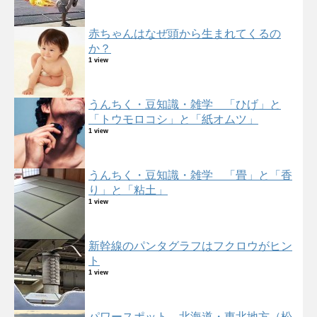
赤ちゃんはなぜ頭から生まれてくるの
か？
1 view
うんちく・豆知識・雑学 「ひげ」と
「トウモロコシ」と「紙オムツ」
1 view
うんちく・豆知識・雑学 「畳」と「香
り」と「粘土」
1 view
新幹線のパンタグラフはフクロウがヒン
ト
1 view
パワースポット 北海道・東北地方（松