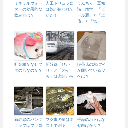
ミネラルウォー
人工トリュフに
うんちく・豆知
ターの効果的な
は鮑が使われて
識・雑学 「ビ
飲み方は？
いた！
ール瓶」と「土
俵」と「塩」
貯金箱かなぜブ
新幹線「ひか
喫茶店の氷に穴
タの形なのか？
り」と「のぞ
が開いているワ
み」は満州から
ケは？
新幹線のパンタ
フグ毒の量はネ
手品のハトはな
グラフはフクロ
ズミで測る
ぜ白ばかり？