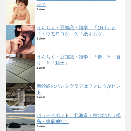
か？
1 view
うんちく・豆知識・雑学 「ひげ」と
「トウモロコシ」と「紙オムツ」
1 view
うんちく・豆知識・雑学 「畳」と「香
り」と「粘土」
1 view
新幹線のパンタグラフはフクロウがヒン
ト
1 view
パワースポット 北海道・東北地方（松
島・鹽竈神社）
1 view