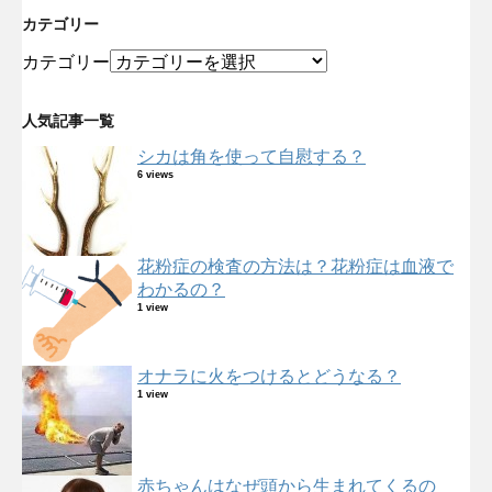
カテゴリー
カテゴリー
人気記事一覧
シカは角を使って自慰する？
6 views
花粉症の検査の方法は？花粉症は血液で
わかるの？
1 view
オナラに火をつけるとどうなる？
1 view
赤ちゃんはなぜ頭から生まれてくるの