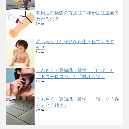
花粉症の検査の方法は？花粉症は血液で
わかるの？
1 view
赤ちゃんはなぜ頭から生まれてくるの
か？
1 view
うんちく・豆知識・雑学 「ひげ」と
「トウモロコシ」と「紙オムツ」
1 view
うんちく・豆知識・雑学 「畳」と「香
り」と「粘土」
1 view