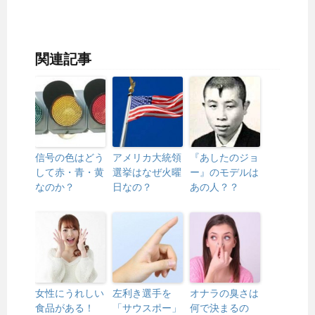
関連記事
信号の色はどう
アメリカ大統領
『あしたのジョ
して赤・青・黄
選挙はなぜ火曜
ー』のモデルは
なのか？
日なの？
あの人？？
女性にうれしい
左利き選手を
オナラの臭さは
食品がある！
「サウスポー」
何で決まるの