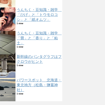
うんちく・豆知識・雑学
「ひげ」と「トウモロコ
シ」と「紙オムツ」
1 view
うんちく・豆知識・雑学
「畳」と「香り」と「粘
土」
1 view
新幹線のパンタグラフはフ
クロウがヒント
1 view
パワースポット 北海道・
東北地方（松島・鹽竈神
社）
1 view