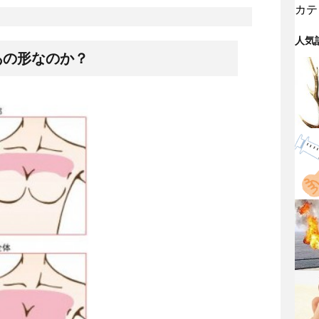
カテ
人気
あの形なのか？