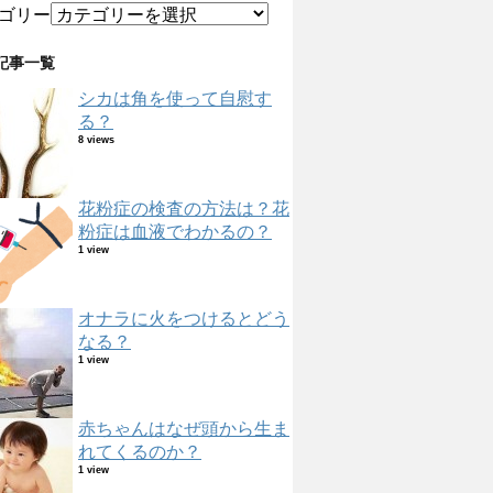
ゴリー
記事一覧
シカは角を使って自慰す
る？
8 views
花粉症の検査の方法は？花
粉症は血液でわかるの？
1 view
オナラに火をつけるとどう
なる？
1 view
赤ちゃんはなぜ頭から生ま
れてくるのか？
1 view