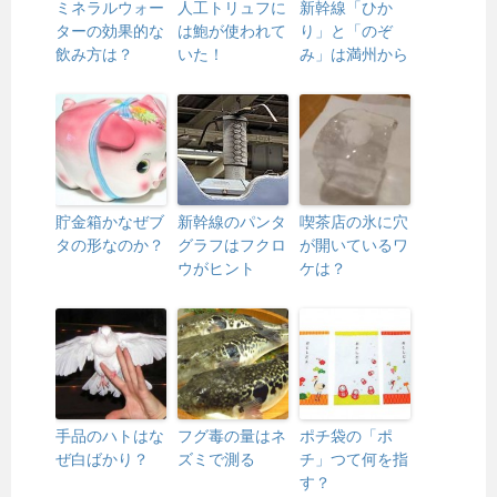
ミネラルウォー
人工トリュフに
新幹線「ひか
ターの効果的な
は鮑が使われて
り」と「のぞ
飲み方は？
いた！
み」は満州から
貯金箱かなぜブ
新幹線のパンタ
喫茶店の氷に穴
タの形なのか？
グラフはフクロ
が開いているワ
ウがヒント
ケは？
手品のハトはな
フグ毒の量はネ
ポチ袋の「ポ
ぜ白ばかり？
ズミで測る
チ」つて何を指
す？