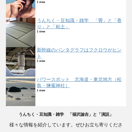
1 view
うんちく・豆知識・雑学 「畳」と「香
り」と「粘土」
1 view
新幹線のパンタグラフはフクロウがヒン
ト
1 view
パワースポット 北海道・東北地方（松
島・鹽竈神社）
1 view
うんちく・豆知識・雑学 「福沢諭吉」と「演説」
様々な情報を紹介しています。ぜひお立ち寄りくださ