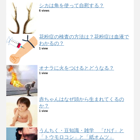
シカは角を使って自慰する？
6 views
花粉症の検査の方法は？花粉症は血液で
わかるの？
1 view
オナラに火をつけるとどうなる？
1 view
赤ちゃんはなぜ頭から生まれてくるの
か？
1 view
うんちく・豆知識・雑学 「ひげ」と
「トウモロコシ」と「紙オムツ」